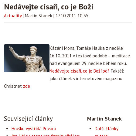
Nedávejte císaři, co je Boží
Aktuality
|
Martin Stanek
|
17.10.2011 10:55
Kázání Mons. Tomáše Halíka z neděle
16.10. 2011 v textové podobě - meditace
nad evangeliem 29. neděle během roku.
Nedávejte císaři, co je Boží.pdf
Taktéž
jako článek v internetovém magazínu
Christnet
zde
Související články
Martin Stanek
Hrušku vystřídá Prívara
Další články