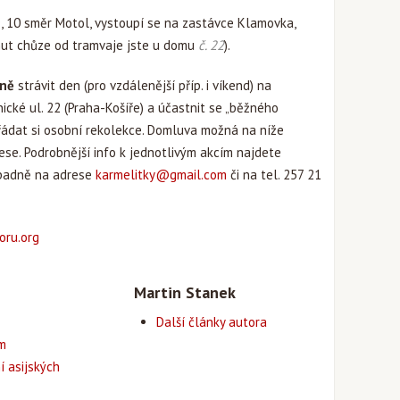
6, 9, 10 směr Motol, vystoupí se na zastávce Klamovka,
nut chůze od tramvaje jste u domu
č. 22
).
lně
strávit den (pro vzdálenější příp. i víkend) na
nické ul. 22 (Praha-Košíře) a účastnit se „běžného
ořádat si osobní rekolekce. Domluva možná na níže
se. Podrobnější info k jednotlivým akcím najdete
padně na adrese
karmelitky@gmail.com
či na tel. 257 21
ru.org
Martin Stanek
Další články autora
em
í asijských