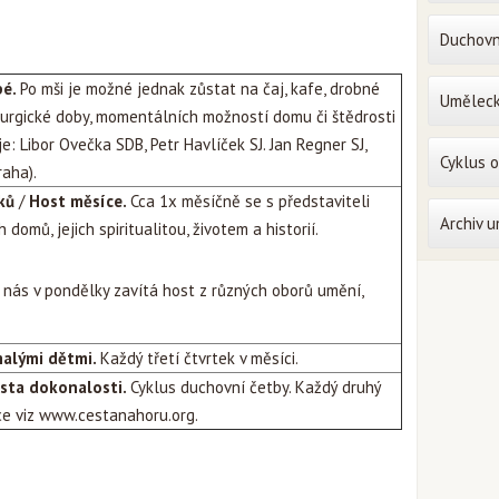
Duchovn
pé.
Po mši je možné jednak zůstat na čaj, kafe, drobné
Uměleck
turgické doby, momentálních možností domu či štědrosti
je: Libor Ovečka SDB, Petr Havlíček SJ. Jan Regner SJ,
Cyklus 
raha).
ků
/
Host měsíce.
Cca 1x měsíčně se s představiteli
Archiv 
domů, jejich spiritualitou, životem a historií.
 nás v pondělky zavítá host z různých oborů umění,
malými dětmi.
Každý třetí čtvrtek v měsíci.
sta dokonalosti.
Cyklus duchovní četby. Každý druhý
íce viz www.cestanahoru.org.