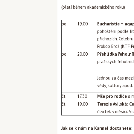
(platí během akademického roku)
po
19.00
Eucharistie + aga
pohoštění podle li
příchozích. Celebru
Prokop Brož (KTF P
po
20.00
Přehlídka řeholní
pražských řeholních 
Jednou za čas mezi
vědy, kultury apod.
čt
17.30
Mše pro rodiče s 
čt
19.00
Terezie Avilská
:
Ce
čtvrtek v měsíci. V
Jak
se k nám na Karmel dostanete
: