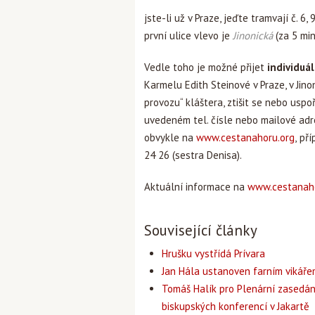
jste-li už v Praze, jeďte tramvají č. 
první ulice vlevo je
Jinonická
(za 5 mi
Vedle toho je možné přijet
individuá
Karmelu Edith Steinové v Praze, v Jino
provozu“ kláštera, ztišit se nebo usp
uvedeném tel. čísle nebo mailové adre
obvykle na
www.cestanahoru.org
,
pří
24 26 (sestra Denisa).
Aktuální informace na
www.cestanaho
Související články
Hrušku vystřídá Prívara
Jan Hála ustanoven farním vikář
Tomáš Halík pro Plenární zasedán
biskupských konferencí v Jakartě