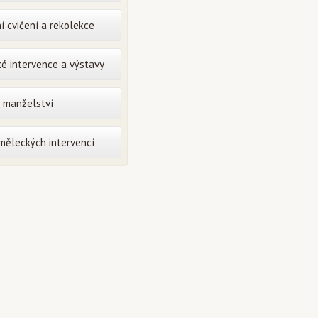
í cvičení a rekolekce
é intervence a výstavy
o manželství
uměleckých intervencí