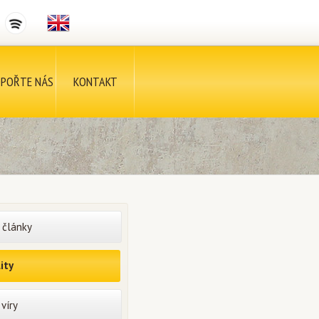
POŘTE NÁS
KONTAKT
 články
ity
víry