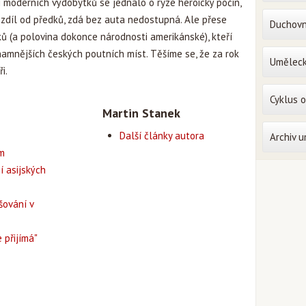
í moderních výdobytků se jednalo o ryze heroický počin,
zdíl od předků, zdá bez auta nedostupná. Ale přese
Duchovn
ů (a polovina dokonce národnosti amerikánské), kteří
znamnějších českých poutních míst. Těšíme se, že za rok
Uměleck
i.
Cyklus 
Martin Stanek
Další články autora
Archiv 
em
í asijských
šování v
 přijímá"