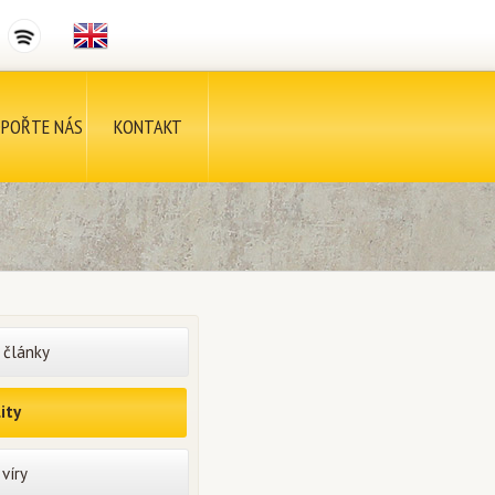
POŘTE NÁS
KONTAKT
 články
ity
víry