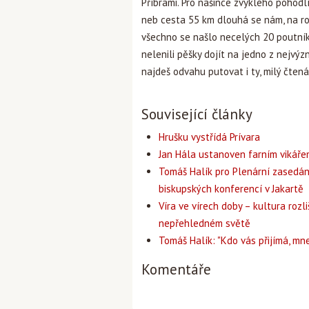
Příbrami. Pro našince zvyklého pohodl
neb cesta 55 km dlouhá se nám, na ro
všechno se našlo necelých 20 poutník
nelenili pěšky dojít na jedno z nejvý
najdeš odvahu putovat i ty, milý čtenář
Související články
Hrušku vystřídá Prívara
Jan Hála ustanoven farním vikář
Tomáš Halík pro Plenární zasedán
biskupských konferencí v Jakartě
Víra ve vírech doby – kultura rozli
nepřehledném světě
Tomáš Halík: "Kdo vás přijímá, mne
Komentáře