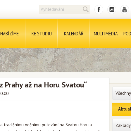
NABÍZÍME
KE STUDIU
KALENDÁŘ
MULTIMÉDIA
POD
„z Prahy až na Horu Svatou“
Všechny
00:00
Aktual
řila tradičnímu nočnímu putování na Svatou Horu u
Základy 