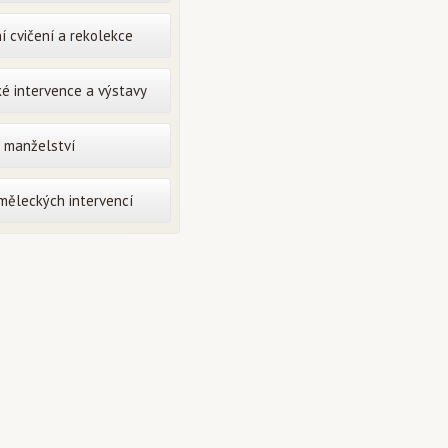
í cvičení a rekolekce
é intervence a výstavy
o manželství
uměleckých intervencí