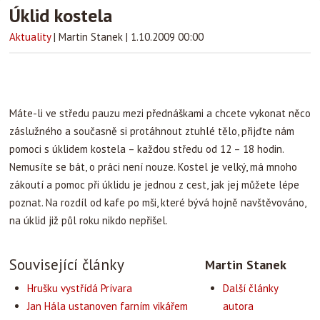
Úklid kostela
Aktuality
|
Martin Stanek
|
1.10.2009 00:00
Máte-li ve středu pauzu mezi přednáškami a chcete vykonat něco
záslužného a současně si protáhnout ztuhlé tělo, přijďte nám
pomoci s úklidem kostela – každou středu od 12 – 18 hodin.
Nemusíte se bát, o práci není nouze. Kostel je velký, má mnoho
zákoutí a pomoc při úklidu je jednou z cest, jak jej můžete lépe
poznat. Na rozdíl od kafe po mši, které bývá hojně navštěvováno,
na úklid již půl roku nikdo nepřišel.
Související články
Martin Stanek
Hrušku vystřídá Prívara
Další články
Jan Hála ustanoven farním vikářem
autora