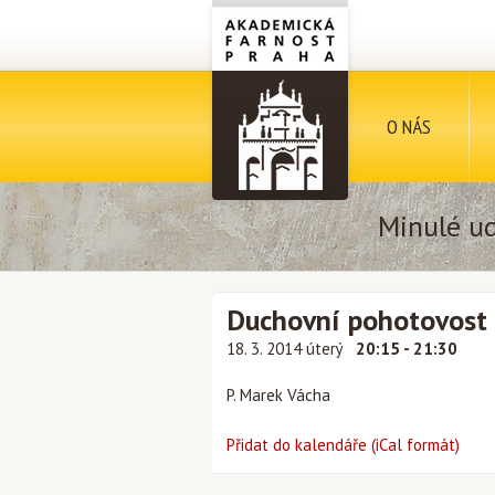
O NÁS
Minulé ud
Duchovní pohotovost
18. 3. 2014 úterý
20:15 - 21:30
P. Marek Vácha
Přidat do kalendáře (iCal formát)