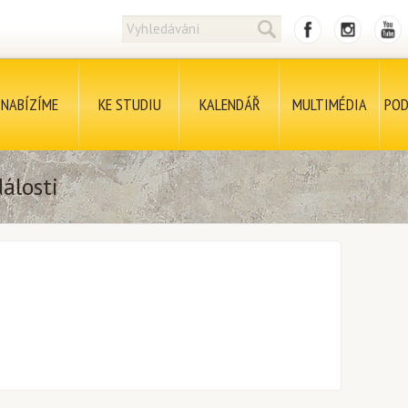
NABÍZÍME
KE STUDIU
KALENDÁŘ
MULTIMÉDIA
POD
álosti