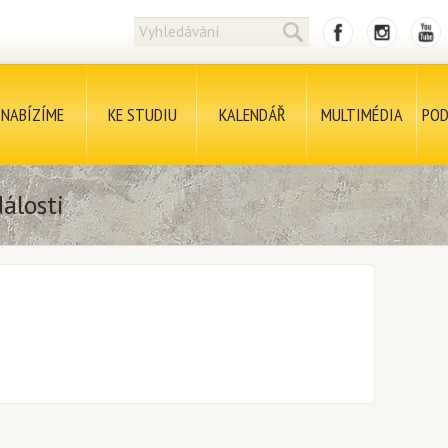
NABÍZÍME
KE STUDIU
KALENDÁŘ
MULTIMÉDIA
POD
álosti