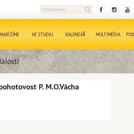
NABÍZÍME
KE STUDIU
KALENDÁŘ
MULTIMÉDIA
POD
álosti
pohotovost P. M.O.Vácha