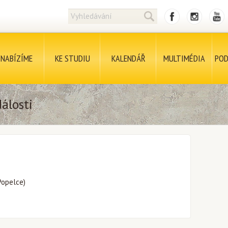
NABÍZÍME
KE STUDIU
KALENDÁŘ
MULTIMÉDIA
POD
álosti
Popelce)