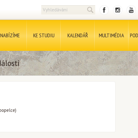
NABÍZÍME
KE STUDIU
KALENDÁŘ
MULTIMÉDIA
POD
álosti
 popelce)