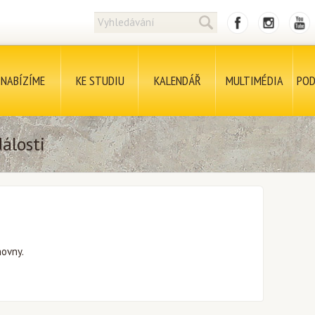
NABÍZÍME
KE STUDIU
KALENDÁŘ
MULTIMÉDIA
POD
álosti
hovny.