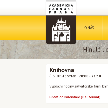
O NÁS
Minulé ud
Knihovna
6. 3. 2014 čtvrtek
20:00 - 21:30
Výpůjční hodiny salvátorské farní kni
Přidat do kalendáře (iCal formát)