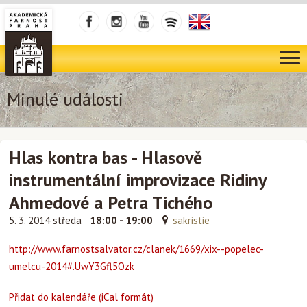
Minulé události
Hlas kontra bas - Hlasově
instrumentální improvizace Ridiny
Ahmedové a Petra Tichého
5. 3. 2014 středa
18:00 - 19:00
sakristie
http://www.farnostsalvator.cz/clanek/1669/xix--popelec-
umelcu-2014#.UwY3Gfl5Ozk
Přidat do kalendáře (iCal formát)