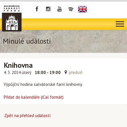
Minulé události
Knihovna
4. 3. 2014 úterý
18:00 - 19:00
předsíň
Výpůjční hodina salvátorské farní knihovny.
Přidat do kalendáře (iCal formát)
Zpět na přehled událostí