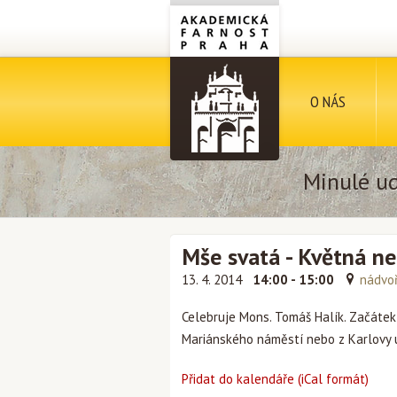
O NÁS
Minulé ud
Mše svatá - Květná n
13. 4. 2014
14:00 - 15:00
nádvoř
Celebruje Mons. Tomáš Halík. Začátek 
Mariánského náměstí nebo z Karlovy ul
Přidat do kalendáře (iCal formát)