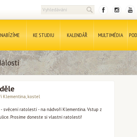
NABÍZÍME
KE STUDIU
KALENDÁŘ
MULTIMÉDIA
POD
álosti
eděle
í Klementina, kostel
- svěcení ratolestí - na nádvoří Klementina. Vstup z
ice. Prosíme doneste si vlastní ratolesti!