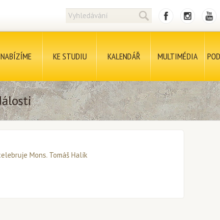
NABÍZÍME
KE STUDIU
KALENDÁŘ
MULTIMÉDIA
POD
álosti
celebruje Mons. Tomáš Halík