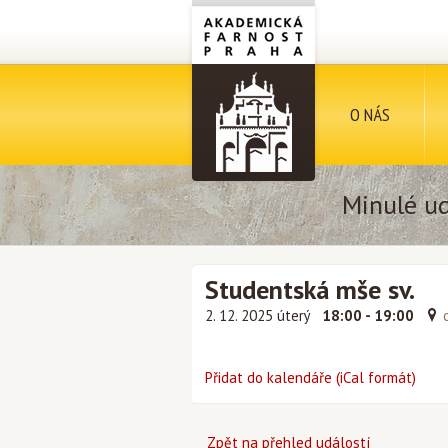
O NÁS
Minulé ud
Studentská mše sv.
2. 12. 2025 úterý
18:00 - 19:00
Přidat do kalendáře (iCal formát)
Zpět na přehled událostí