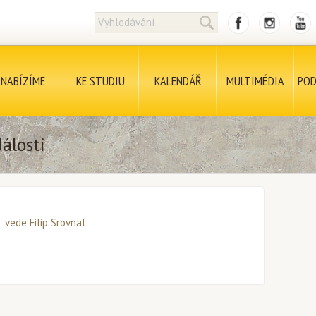
NABÍZÍME
KE STUDIU
KALENDÁŘ
MULTIMÉDIA
POD
álosti
vede Filip Srovnal