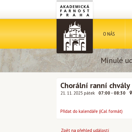
O NÁS
Minulé ud
Chorální ranní chvály
21. 11. 2025 pátek
07:00 - 08:30
Přidat do kalendáře (iCal formát)
Zpět na přehled událostí