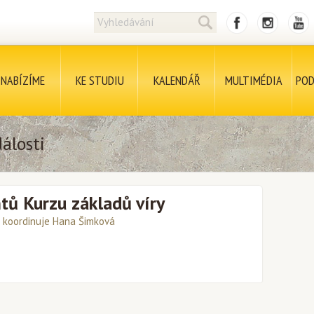
NABÍZÍME
KE STUDIU
KALENDÁŘ
MULTIMÉDIA
POD
álosti
tů Kurzu základů víry
koordinuje Hana Šimková