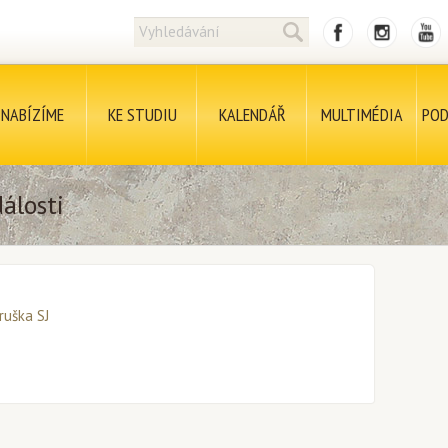
NABÍZÍME
KE STUDIU
KALENDÁŘ
MULTIMÉDIA
POD
álosti
Hruška SJ