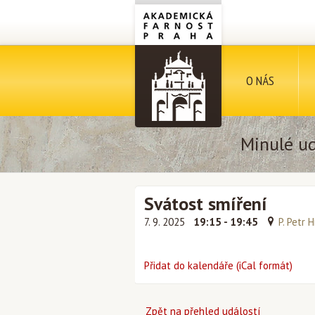
O NÁS
Minulé ud
Svátost smíření
7. 9. 2025
19:15 - 19:45
P. Petr 
Přidat do kalendáře (iCal formát)
Zpět na přehled událostí