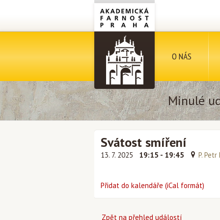
O NÁS
Minulé ud
Svátost smíření
13. 7. 2025
19:15 - 19:45
P. Petr
Přidat do kalendáře (iCal formát)
Zpět na přehled událostí