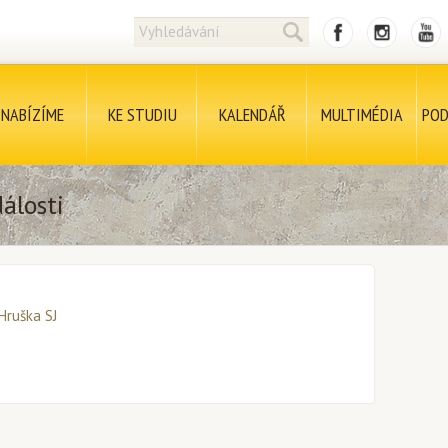
NABÍZÍME
KE STUDIU
KALENDÁŘ
MULTIMÉDIA
POD
álosti
 Hruška SJ