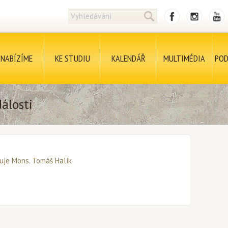
NABÍZÍME
KE STUDIU
KALENDÁŘ
MULTIMÉDIA
POD
álosti
uje Mons. Tomáš Halík