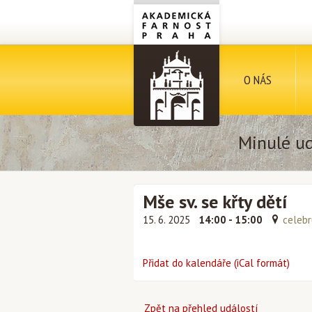
O NÁS
Minulé ud
Mše sv. se křty dětí
15. 6. 2025
14:00 - 15:00
celebr
Přidat do kalendáře (iCal formát)
Zpět na přehled událostí