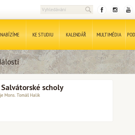
NABÍZÍME
KE STUDIU
KALENDÁŘ
MULTIMÉDIA
POD
álosti
 Salvátorské scholy
je Mons. Tomáš Halík