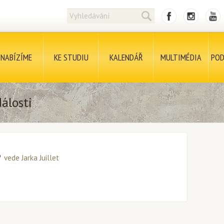
NABÍZÍME
KE STUDIU
KALENDÁŘ
MULTIMÉDIA
POD
álosti
vede Jarka Juillet