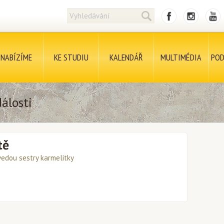
NABÍZÍME
KE STUDIU
KALENDÁŘ
MULTIMÉDIA
POD
álosti
tě
vedou sestry karmelitky