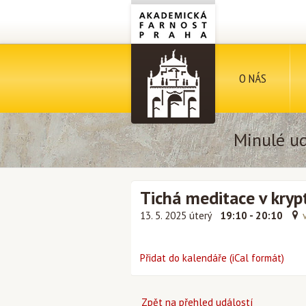
O NÁS
Minulé ud
Tichá meditace v kryp
13. 5. 2025 úterý
19:10 - 20:10
Přidat do kalendáře (iCal formát)
Zpět na přehled událostí