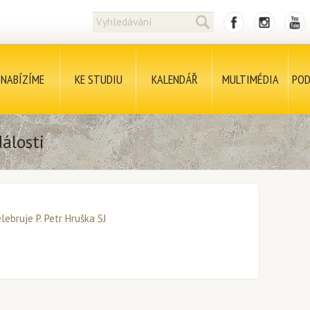
NABÍZÍME
KE STUDIU
KALENDÁŘ
MULTIMÉDIA
POD
álosti
lebruje P. Petr Hruška SJ