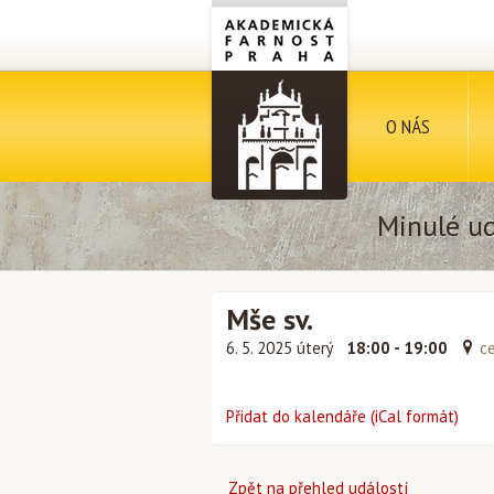
O NÁS
Minulé ud
Mše sv.
6. 5. 2025 úterý
18:00 - 19:00
ce
Přidat do kalendáře (iCal formát)
Zpět na přehled událostí