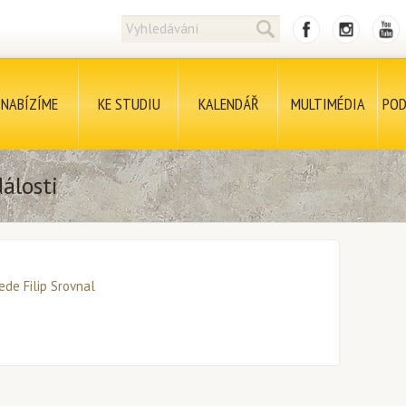
NABÍZÍME
KE STUDIU
KALENDÁŘ
MULTIMÉDIA
POD
álosti
ede Filip Srovnal