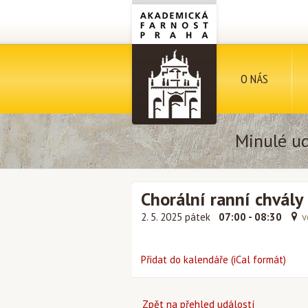
O NÁS
Minulé ud
Chorální ranní chvály
2. 5. 2025 pátek
07:00 - 08:30
v
Přidat do kalendáře (iCal formát)
Zpět na přehled událostí