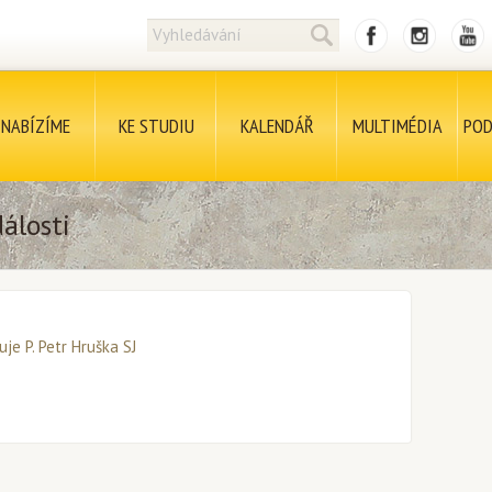
NABÍZÍME
KE STUDIU
KALENDÁŘ
MULTIMÉDIA
POD
álosti
uje P. Petr Hruška SJ