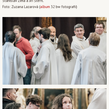
Stanislav Zima a Jiří Šteffl.
Foto: Zuzana Lazarová (
album
32 bw fotografií)