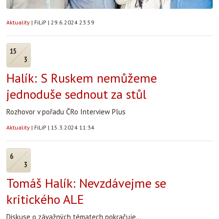
Aktuality
|
FiLiP
|
29.6.2024 23:59
15
3
Halík: S Ruskem nemůžeme
jednoduše sednout za stůl
Rozhovor v pořadu ČRo Interview Plus
Aktuality
|
FiLiP
|
15.3.2024 11:34
6
3
Tomáš Halík: Nevzdávejme se
kritického ALE
Diskuse o závažných tématech pokračuje...