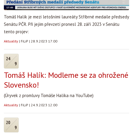
Tomáš Halík je mezi letošními laureáty Stříbrné medaile předsedy
Senátu PČR. Při jejím převzetí pronesl 28. září 2023 v Senátu
tento projev:
Aktuality
|
FiLiP
|
28.9.2023 17:00
24
9
Tomáš Halík: Modleme se za ohrožené
Slovensko!
(Úryvek z promluvy Tomáše Halíka na YouTube)
Aktuality
|
FiLiP
|
24.9.2023 12:00
20
9