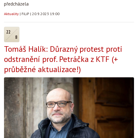
předcházela
Aktuality
|
FiLiP
|
20.9.2023 19:00
22
8
Tomáš Halík: Důrazný protest proti
odstranění prof. Petráčka z KTF (+
průběžné aktualizace!)