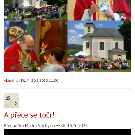
Aktuality
|
FiLiP
|
20.5.2023 11:00
15
5
A přece se točí!
Přednáška Marka Váchy na FFUK 15. 5. 2023