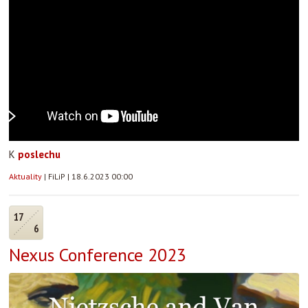
K
poslechu
Aktuality
|
FiLiP
|
18.6.2023 00:00
17
6
Nexus Conference 2023