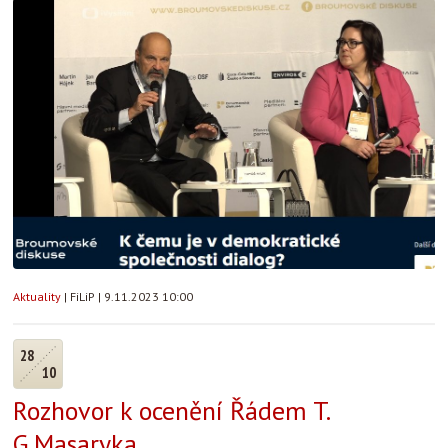
Aktuality
|
FiLiP
|
9.11.2023 10:00
28
10
Rozhovor k ocenění Řádem T.
G.Masaryka