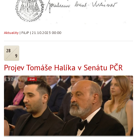
Aktuality
|
FiLiP
|
21.10.2023 00:00
28
9
Projev Tomáše Halíka v Senátu PČR