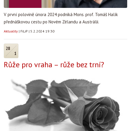
V první polovině února 2024 podniká Mons. prof. Tomáš Halík
přednáškovou cestu po Novém Zélandu a Austrálii.
Aktuality
|
FiLiP
|
5.2.2024 19:30
28
1
Růže pro vraha – růže bez trní?