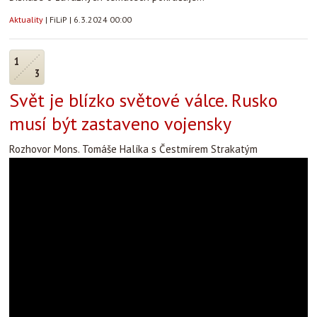
Aktuality
|
FiLiP
|
6.3.2024 00:00
1
3
Svět je blízko světové válce. Rusko
musí být zastaveno vojensky
Rozhovor Mons. Tomáše Halíka s Čestmírem Strakatým