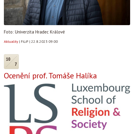
Foto: Univerzita Hradec Králové
Aktuality
|
FiLiP
|
22.8.2023 09:00
10
7
Ocenění prof. Tomáše Halíka