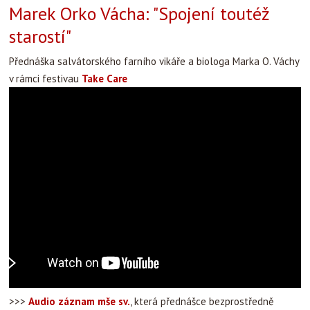
Marek Orko Vácha: "Spojení toutéž
starostí"
Přednáška salvátorského farního vikáře a biologa Marka O. Váchy
v rámci festivau
Take Care
>>>
Audio záznam mše sv.
, která přednášce bezprostředně