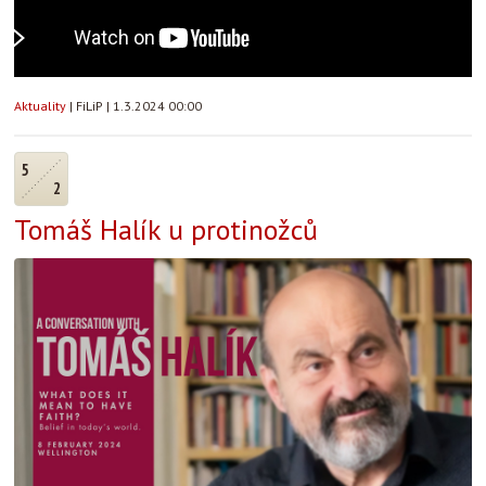
Aktuality
|
FiLiP
|
1.3.2024 00:00
5
2
Tomáš Halík u protinožců