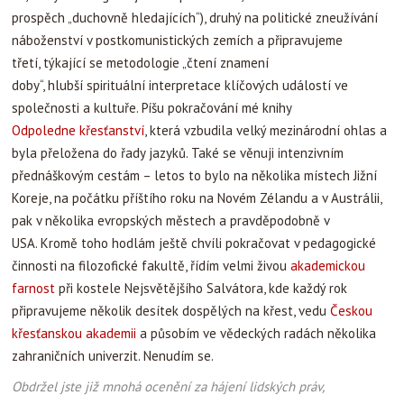
prospěch „duchovně hledajících“), druhý na politické zneužívání
náboženství v postkomunistických zemích a připravujeme
třetí, týkající se metodologie „čtení znamení
doby“, hlubší spirituální interpretace klíčových událostí ve
společnosti a kultuře. Píšu pokračování mé knihy
Odpoledne křesťanství
, která vzbudila velký mezinárodní ohlas a
byla přeložena do řady jazyků. Také se věnuji intenzivním
přednáškovým cestám – letos to bylo na několika místech Jižní
Koreje, na počátku příštího roku na Novém Zélandu a v Austrálii,
pak v několika evropských městech a pravděpodobně v
USA. Kromě toho hodlám ještě chvíli pokračovat v pedagogické
činnosti na filozofické fakultě, řídím velmi živou
akademickou
farnost
při kostele Nejsvětějšího Salvátora, kde každý rok
připravujeme několik desítek dospělých na křest, vedu
Českou
křesťanskou akademii
a působím ve vědeckých radách několika
zahraničních univerzit. Nenudím se.
Obdržel jste již mnohá ocenění za hájení lidských práv,