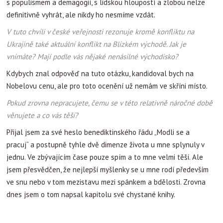
s populismem a demagogií, s lidskou hloupostí a zlobou nelze
definitivně vyhrát, ale nikdy ho nesmíme vzdát.
V tuto chvíli v české veřejnosti rezonuje kromě konfliktu na
Ukrajině také aktuální konflikt na Blízkém východě. Jak je
vnímáte? Mají podle vás nějaké nenásilné východisko?
Kdybych znal odpověď na tuto otázku, kandidoval bych na
Nobelovu cenu, ale pro toto ocenění už nemám ve skříni místo.
Pokud zrovna nepracujete, čemu se v této relativně náročné době
věnujete a co vás těší?
Přijal jsem za své heslo benediktinského řádu „Modli se a
pracuj“ a postupně tyhle dvě dimenze života u mne splynuly v
jednu. Ve zbývajícím čase pouze spím a to mne velmi těší. Ale
jsem přesvědčen, že nejlepší myšlenky se u mne rodí především
ve snu nebo v tom mezistavu mezi spánkem a bdělosti. Zrovna
dnes jsem o tom napsal kapitolu své chystané knihy.