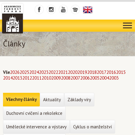
Články
Vše
2026
2025
2024
2023
2022
2021
2020
2019
2018
2017
2016
2015
2014
2013
2012
2011
2010
2009
2008
2007
2006
2005
2004
2003
Všechny články
Aktuality
Základy víry
Duchovní cvičení a rekolekce
Umělecké intervence a výstavy
Cyklus o manželství