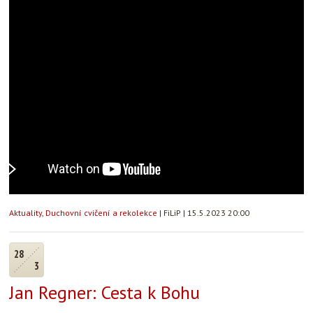
Aktuality
,
Duchovní cvičení a rekolekce
|
FiLiP
|
15.5.2023 20:00
28
3
Jan Regner: Cesta k Bohu