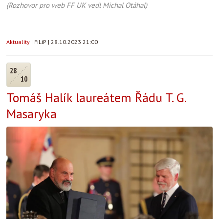
(Rozhovor pro web FF UK vedl Michal Otáhal)
Aktuality
|
FiLiP
|
28.10.2023 21:00
28
10
Tomáš Halík laureátem Řádu T. G.
Masaryka