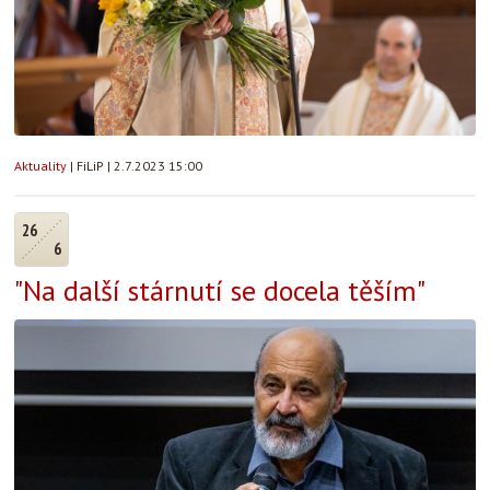
Aktuality
|
FiLiP
|
2.7.2023 15:00
26
6
"Na další stárnutí se docela těším"