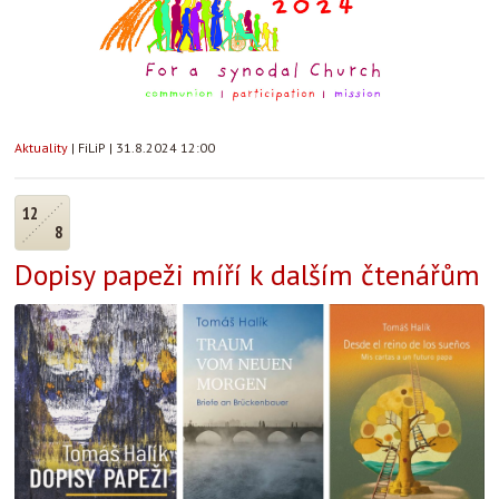
Aktuality
|
FiLiP
|
31.8.2024 12:00
12
8
Dopisy papeži míří k dalším čtenářům