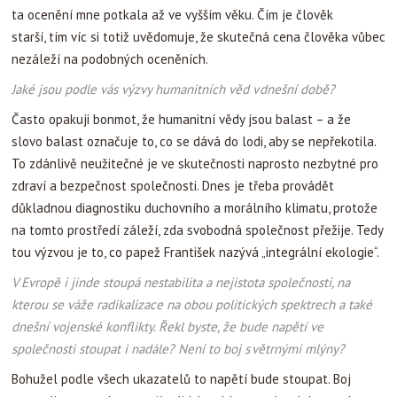
ta ocenění mne potkala až ve vyšším věku. Čím je člověk
starší, tím víc si totiž uvědomuje, že skutečná cena člověka vůbec
nezáleží na podobných oceněních.
Jaké jsou podle vás výzvy humanitních věd v dnešní době?
Často opakuji bonmot, že humanitní vědy jsou balast – a že
slovo balast označuje to, co se dává do lodi, aby se nepřekotila.
To zdánlivě neužitečné je ve skutečnosti naprosto nezbytné pro
zdraví a bezpečnost společnosti. Dnes je třeba provádět
důkladnou diagnostiku duchovního a morálního klimatu, protože
na tomto prostředí záleží, zda svobodná společnost přežije. Tedy
tou výzvou je to, co papež František nazývá „integrální ekologie“.
V Evropě i jinde stoupá nestabilita a nejistota společnosti, na
kterou se váže radikalizace na obou politických spektrech a také
dnešní vojenské konflikty. Řekl byste, že bude napětí ve
společnosti stoupat i nadále? Není to boj s větrnými mlýny?
Bohužel podle všech ukazatelů to napětí bude stoupat. Boj