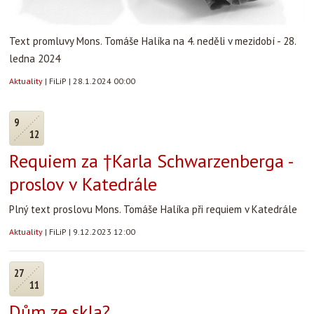
Text promluvy Mons. Tomáše Halíka na 4. neděli v mezidobí - 28.
ledna 2024
Aktuality
|
FiLiP
|
28.1.2024 00:00
9
12
Requiem za †Karla Schwarzenberga -
proslov v Katedrále
Plný text proslovu Mons. Tomáše Halíka při requiem v Katedrále
Aktuality
|
FiLiP
|
9.12.2023 12:00
27
11
Dům ze skla?