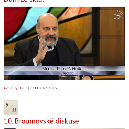
Aktuality
|
FiLiP
|
27.11.2023 20:05
9
11
10. Broumovské diskuse