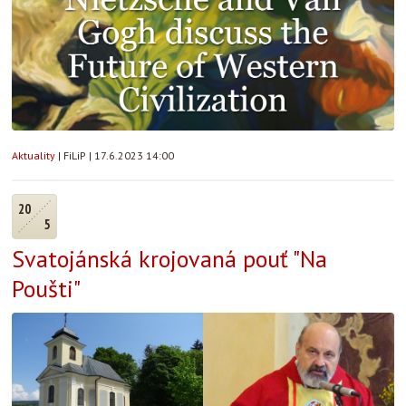
Aktuality
|
FiLiP
|
17.6.2023 14:00
20
5
Svatojánská krojovaná pouť "Na
Poušti"