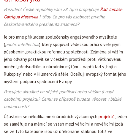
Prezident České republiky vám 28. října propůjčuje
Řád Tomáše
Garrigua Masaryka
I. třídy. Co pro vás osobnost prvního
československého prezidenta znamená?
Je pro mne příkladem společensky angažovaného myslitele
(
public intellectual
), který spojoval vědeckou práci s veřejným
působením, praktickou reformou společnosti. Zejména si vážím
jeho odvahy postavit se v českém prostředí proti většinovému
mínění, předsudkům a národním mýtům – například v „boji o
Rukopisy“ nebo v Hilsnerově aféře. Oceňuji evropský formát jeho
myšlení, podporu sjednocení Evropy.
Pracujete aktuálně na nějaké publikaci nebo větším (i např.
osobním) projektu? Čemu se případně budete věnovat v blízké
budoucnosti?
Účastním se několika mezinárodních výzkumných
projektů
, jeden
se zaměřuje na měnící se vztah mezi věřícími a nevěřícími (zdá
se, že tyto kategorie jsou už překonané, slábnou totiž ve