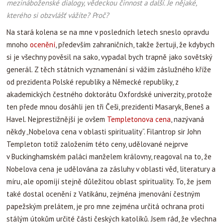
mezináboženské dialogy, vědeckou činnost a další. Je nějaké,
kterého si obzvlášť vážíte? Proč?
Na stará kolena se na mne v posledních letech sneslo opravdu
mnoho
ocenění
, především zahraničních, takže žertuji, že kdybych
si je všechny pověsil na sako, vypadal bych trapně jako sovětský
generál. Z těch státních vyznamenání si vážím záslužného kříže
od prezidenta Polské republiky a Německé republiky, z
akademických čestného doktorátu Oxfordské univerzity, protože
ten přede mnou dosáhli jen tři Češi, prezidenti Masaryk, Beneš a
Havel. Nejprestižnější je ovšem
Templetonova cena
, nazývaná
někdy „Nobelova cena v oblasti spirituality“. Filantrop sir John
Templeton totiž založením této ceny, udělované nejprve
v Buckinghamském paláci manželem královny, reagoval na to, že
Nobelova cena je udělována za zásluhy v oblasti věd, literatury a
míru, ale opomíjí stejně důležitou oblast spirituality. To, že jsem
také dostal ocenění z Vatikánu, zejména jmenování čestným
papežským prelátem, je pro mne zejména určitá ochrana proti
stálým útokům určité části českých katolíků. Jsem rád, že všechna