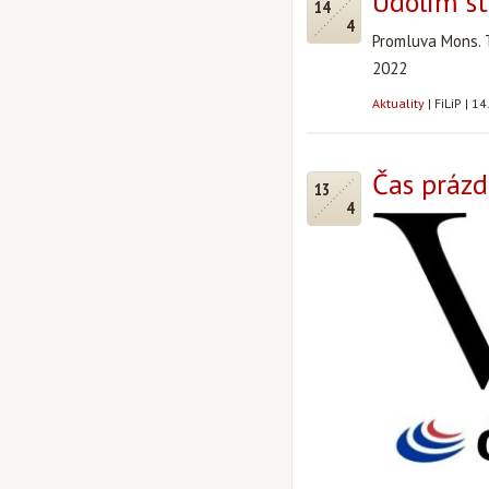
Údolím st
14
4
Promluva Mons. 
2022
Aktuality
|
FiLiP
|
14
Čas prázd
13
4