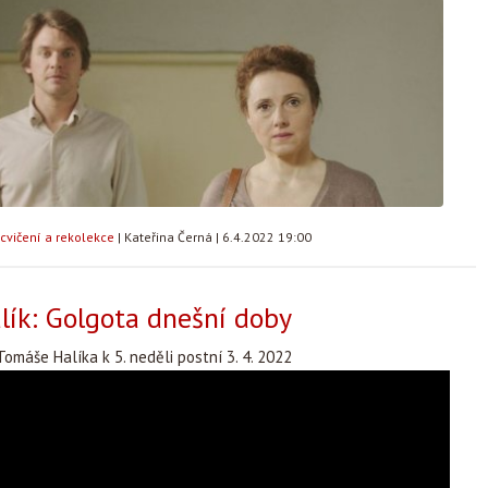
cvičení a rekolekce
|
Kateřina Černá
|
6.4.2022 19:00
ík: Golgota dnešní doby
omáše Halíka k 5. neděli postní 3. 4. 2022