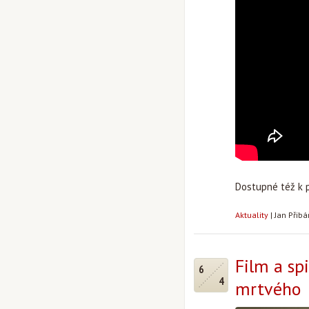
Dostupné též k 
Aktuality
|
Jan Přib
Film a sp
6
4
mrtvého