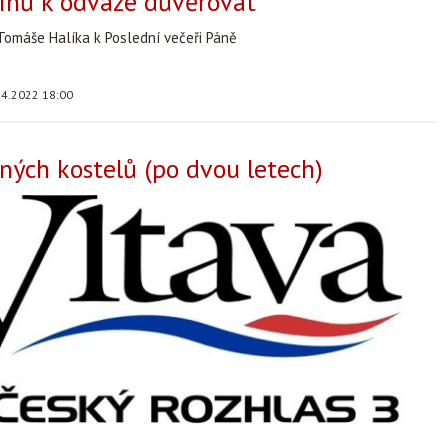
ínů k odvaze důvěřovat
Tomáše Halíka k Poslední večeři Páně
.4.2022 18:00
ných kostelů (po dvou letech)