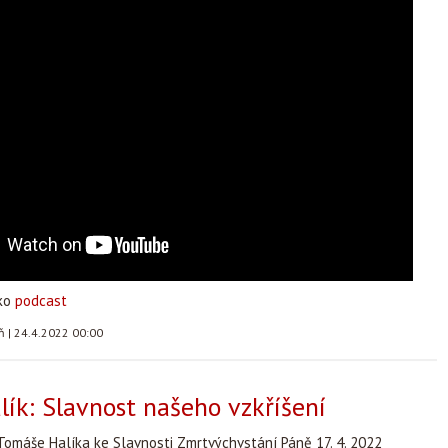
ako
podcast
áň
|
24.4.2022 00:00
ík: Slavnost našeho vzkříšení
Tomáše Halíka ke Slavnosti Zmrtvýchvstání Páně 17. 4. 2022