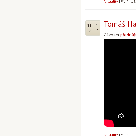
Aktuality
|
FiLiP
|
13
Tomáš Hal
11
4
Záznam
přednáš
Aktuality
|
FiLiP
|
11