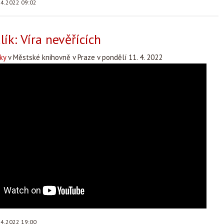
.4.2022 09:02
ík: Víra nevěřících
ky
v Městské knihovně v Praze v pondělí 11. 4. 2022
.4.2022 19:00