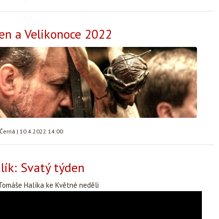
en a Velikonoce 2022
 Černá
|
10.4.2022 14:00
ík: Svatý týden
Tomáše Halíka ke Květné neděli