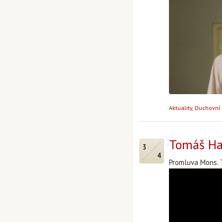
Aktuality
,
Duchovní 
Tomáš Hal
3
4
Promluva Mons. T