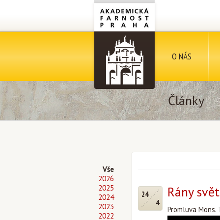
O NÁS
Články
Vše
2026
2025
Rány svět
24
2024
4
2023
Promluva Mons. T
2022