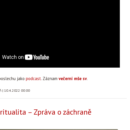
poslechu jako
podcast
. Záznam
večerní mše sv
.
áň
|
10.4.2022 00:00
iritualita – Zpráva o záchraně