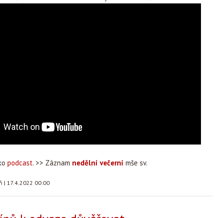
ako
podcast
. >> Záznam
nedělní večerní
mše sv.
áň
|
17.4.2022 00:00