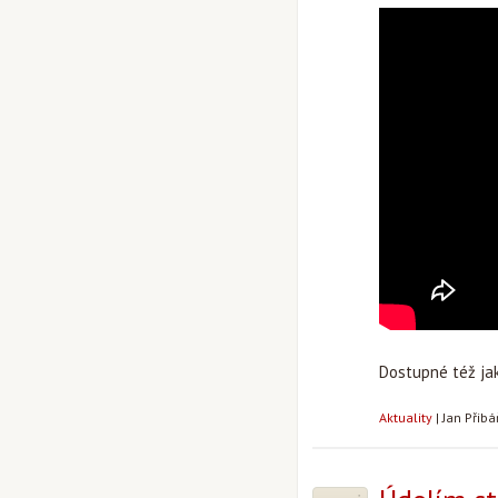
Dostupné též j
Aktuality
|
Jan Přib