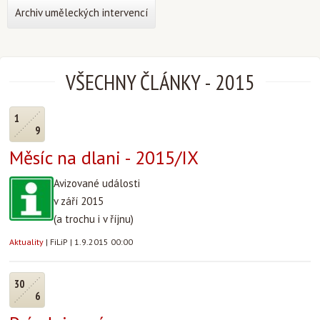
Archiv uměleckých intervencí
VŠECHNY ČLÁNKY
-
2015
1
9
Měsíc na dlani - 2015/IX
Avizované události
v září 2015
(a trochu i v říjnu)
Aktuality
|
FiLiP
|
1.9.2015 00:00
30
6