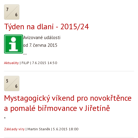
7
6
Týden na dlani - 2015/24
Avizované události
od 7. června 2015
...
Aktuality
|
FiLiP
|
7.6.2015 14:50
5
6
Mystagogický víkend pro novokřtěnce
a pomalé biřmovance v Jiřetíně
*
Základy víry
|
Martin Staněk
|
5.6.2015 18:00