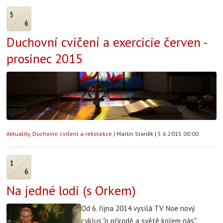
5
6
Duchovní cvičení a exercicie červen -
prosinec 2015
Aktuality
,
Duchovní cvičení a rekolekce
|
Martin Staněk
|
5.6.2015 00:00
1
6
Na jedné lodi (s Orkem)
Od 6. října 2014 vysílá TV Noe nový
cyklus "o přírodě a světě kolem nás".