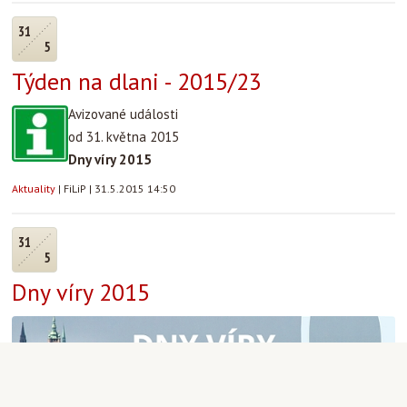
31
5
Týden na dlani - 2015/23
Avizované události
od 31. května 2015
Dny víry 2015
Aktuality
|
FiLiP
|
31.5.2015 14:50
31
5
Dny víry 2015