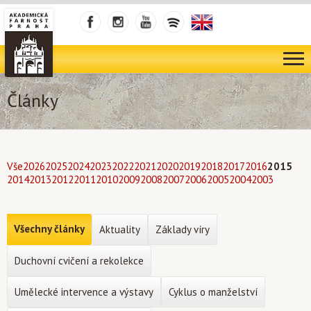
Články
Vše
2026
2025
2024
2023
2022
2021
2020
2019
2018
2017
2016
2015
2014
2013
2012
2011
2010
2009
2008
2007
2006
2005
2004
2003
Všechny články
Aktuality
Základy víry
Duchovní cvičení a rekolekce
Umělecké intervence a výstavy
Cyklus o manželství