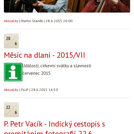
Aktuality
|
Martin Staněk
|
28.6.2015 20:00
28
6
Měsíc na dlani - 2015/VII
Události, církevní svátky a slavnosti
červenec 2015
Aktuality
|
FiLiP
|
28.6.2015 14:50
22
6
P. Petr Vacík - Indický cestopis s
promítáním fotografií 22.6.