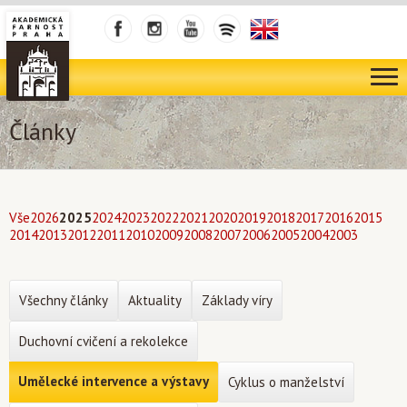
Články
Vše
2026
2025
2024
2023
2022
2021
2020
2019
2018
2017
2016
2015
2014
2013
2012
2011
2010
2009
2008
2007
2006
2005
2004
2003
Všechny články
Aktuality
Základy víry
Duchovní cvičení a rekolekce
Umělecké intervence a výstavy
Cyklus o manželství