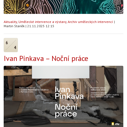
Aktuality
,
Umělecké intervence a výstavy
,
Archiv uměleckých intervencí
|
Martin Staněk
|
21.11.2025 12:15
6
4
Ivan Pinkava – Noční práce