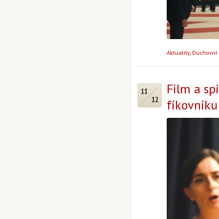
Aktuality
,
Duchovní 
Film a sp
11
12
fíkovníku