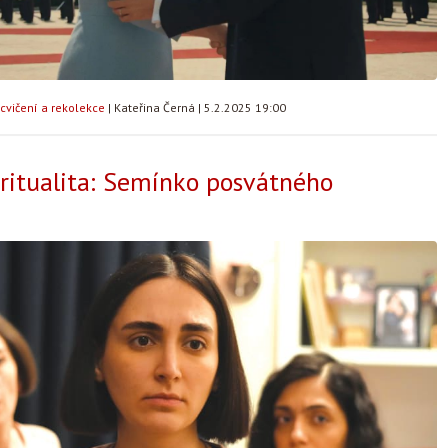
cvičení a rekolekce
|
Kateřina Černá
|
5.2.2025 19:00
iritualita: Semínko posvátného