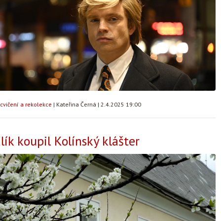
cvičení a rekolekce
|
Kateřina Černá
|
2.4.2025 19:00
ík koupil Kolínský klášter