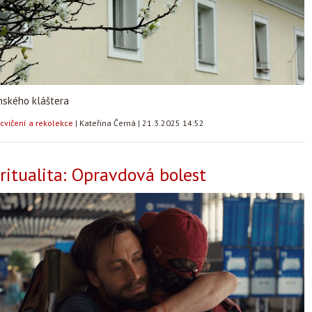
ínského kláštera
cvičení a rekolekce
|
Kateřina Černá
|
21.3.2025 14:52
iritualita: Opravdová bolest