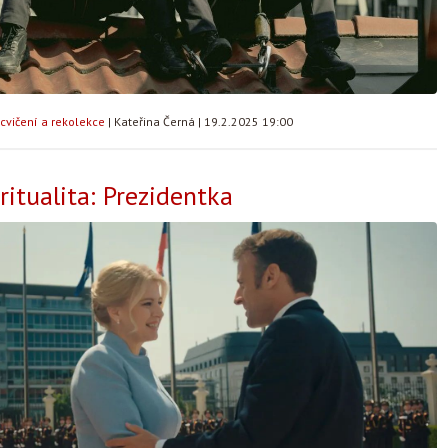
cvičení a rekolekce
|
Kateřina Černá
|
19.2.2025 19:00
ritualita: Prezidentka