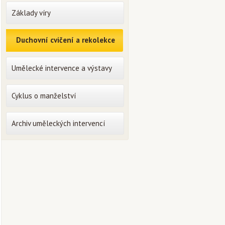
Základy víry
Duchovní cvičení a rekolekce
Umělecké intervence a výstavy
Cyklus o manželství
Archiv uměleckých intervencí