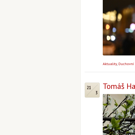
Aktuality
,
Duchovní 
Tomáš Hal
21
3