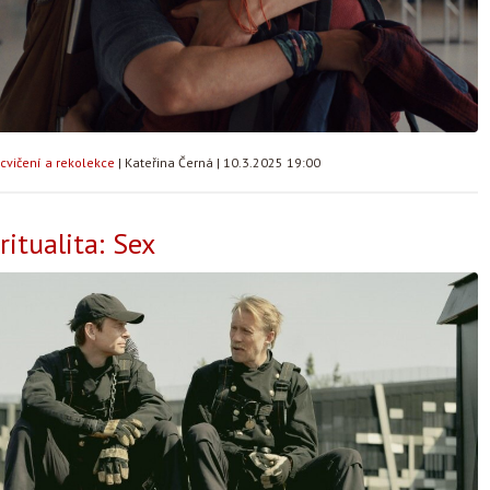
cvičení a rekolekce
|
Kateřina Černá
|
10.3.2025 19:00
ritualita: Sex