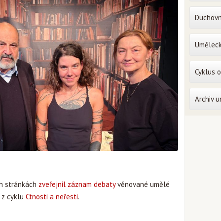
Duchovn
Uměleck
Cyklus 
Archiv 
ch stránkách
zveřejnil záznam debaty
věnované umělé
" z cyklu
Ctnosti a neřesti
.