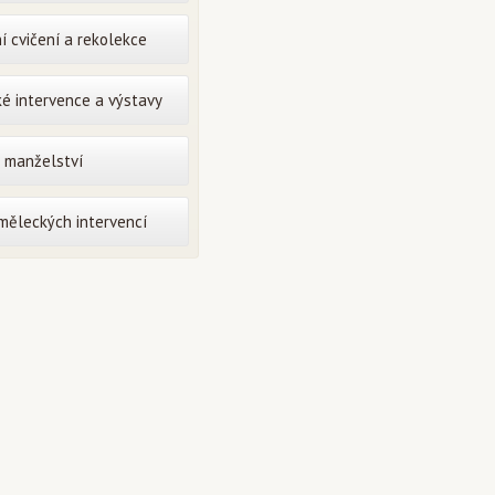
í cvičení a rekolekce
é intervence a výstavy
o manželství
uměleckých intervencí