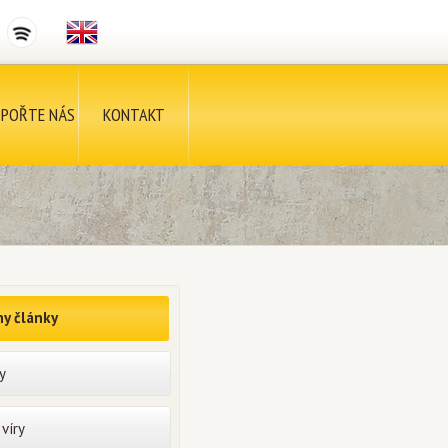
POŘTE NÁS
KONTAKT
y články
y
víry