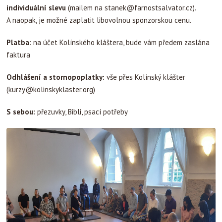
individuální slevu
(mailem na
stanek@farnostsalvator.cz
).
A naopak, je možné zaplatit libovolnou sponzorskou cenu.
Platba
: na účet Kolínského kláštera, bude vám předem zaslána
faktura
Odhlášení a stornopoplatky:
vše přes Kolínský klášter
(
kurzy@kolinskyklaster.org
)
S sebou:
přezuvky, Bibli, psací potřeby