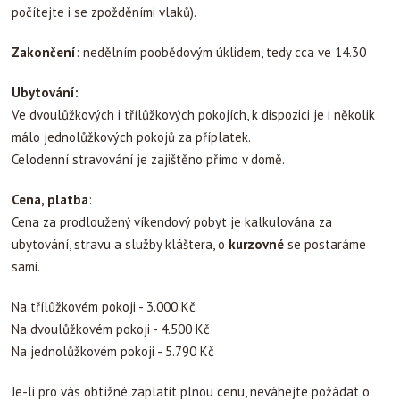
počítejte i se zpožděními vlaků).
Zakončení
: nedělním poobědovým úklidem, tedy cca ve 14.30
Ubytování:
Ve dvoulůžkových i třílůžkových pokojích, k dispozici je i několik
málo jednolůžkových pokojů za příplatek.
Celodenní stravování je zajištěno přímo v domě.
Cena, platba
:
Cena za prodloužený víkendový pobyt je kalkulována za
ubytování, stravu a služby kláštera, o
kurzovné
se postaráme
sami.
Na třílůžkovém pokoji - 3.000 Kč
Na dvoulůžkovém pokoji - 4.500 Kč
Na jednolůžkovém pokoji - 5.790 Kč
Je-li pro vás obtížné zaplatit plnou cenu, neváhejte požádat o