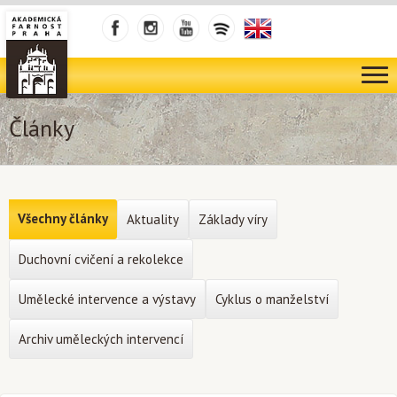
Články
Všechny články
Aktuality
Základy víry
Duchovní cvičení a rekolekce
Umělecké intervence a výstavy
Cyklus o manželství
Archiv uměleckých intervencí