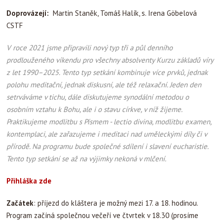
Doprovázejí:
Martin Staněk, Tomáš Halík, s. Irena Göbelová
CSTF
V roce 2021
jsme připravili nový typ tři a půl denního
prodlouženého víken
du pro všechny absolventy Kurzu základů víry
z let 1990–2025. Tento typ setkání kombinuje více prvků, jednak
polohu meditační, jednak diskusní, ale též relaxační. Jeden den
setrváváme v tichu, dále diskutujeme synodální metodou o
osobním vztahu k Bohu, ale i o stavu církve, v níž žijeme.
Praktikujeme modlitbu s Písmem - lectio divina, modlitbu examen,
kontemplaci, ale zařazujeme i meditaci nad uměleckými díly či v
přírodě. Na programu bude společné sdílení i slavení eucharistie.
Tento typ setkání se až na výjimky nekoná v mlčení.
Přihláška zde
Začátek
: příjezd do kláštera je možný mezi 17. a 18. hodinou.
Program začíná společnou večeří ve čtvrtek v 18.30 (prosíme