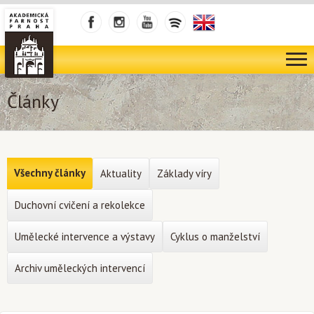
Články
Všechny články
Aktuality
Základy víry
Duchovní cvičení a rekolekce
Umělecké intervence a výstavy
Cyklus o manželství
Archiv uměleckých intervencí