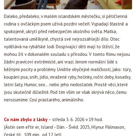
Daleko, předaleko, v malém islandském městečku, si pětičlenná
rodina s ovčáckým psem užívá pozdní večeři. Vypadají šťastně a
spokojeně, ukrytí před nebezpečím okolního světa. Matka,
talentovaná umělkyně, chystá své nejrozsáhlejší dílo. Otec
vydělává na rybářské lodi. Dospívající děti mají to štěstí, že
mohou žít v dokonalém souladu s přírodou. V tomto filmu nejsou
žádní pravicoví extrémisté, ani vrazi. Jenom normální lidé s
běžnými pocity a problémy. Uvidíte obyčejné maličkosti, jako: túry,
koupání psa, sníh, jídlo, mražené ryby, holínky, roční doby, kosatky,
letní šaty. Humor, sex... nebo jeho nedostatek. Prostě věci, které
jsou skutečně důležité. Pod tím vším se však skrývá něco, čemu
nerozumíme. Cosi prastarého, animálního.
Co nám zbylo z lásky
– středa 3. 6. 2026 v 19 hod.
(Ástin sem eftir er, Island - Dán. - Švéd. 2025, Hlynur Pálmason,
české tit., 109 min., od 12 let)