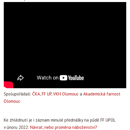
Spolupořádali:
ČKA
,
FF UP
,
VKH Olomouc
a
Akademická farnost
Olomouc
Ke zhlédnutí je i záznam minulé přednášky na půdě FF UPOL
v únoru 2022:
Návrat, nebo proměna náboženství?