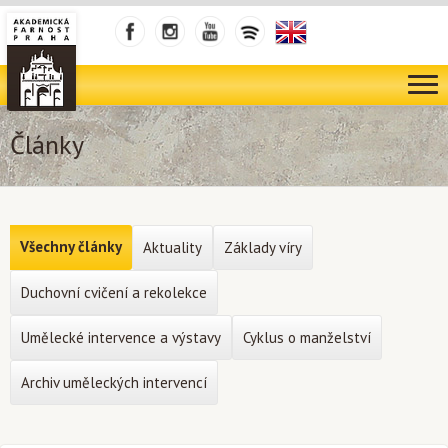
Články
Všechny články
Aktuality
Základy víry
Duchovní cvičení a rekolekce
Umělecké intervence a výstavy
Cyklus o manželství
Archiv uměleckých intervencí