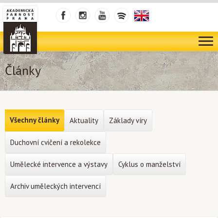
Články
Všechny články
Aktuality
Základy víry
Duchovní cvičení a rekolekce
Umělecké intervence a výstavy
Cyklus o manželství
Archiv uměleckých intervencí