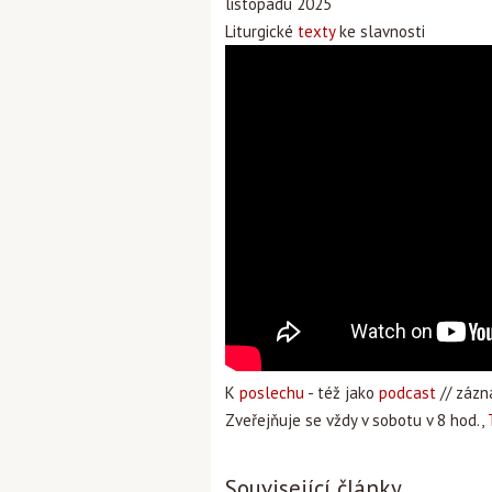
listopadu 2025
Liturgické
texty
ke slavnosti
K
poslechu
- též jako
podcast
// záz
Zveřejňuje se vždy v sobotu v 8 hod.,
Související články