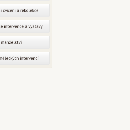
í cvičení a rekolekce
é intervence a výstavy
o manželství
uměleckých intervencí