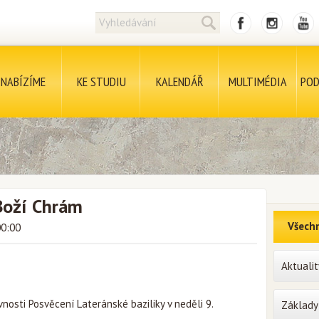
NABÍZÍME
KE STUDIU
KALENDÁŘ
MULTIMÉDIA
POD
 Boží Chrám
Všechn
00:00
Aktualit
osti Posvěcení Lateránské baziliky v neděli 9.
Základy 