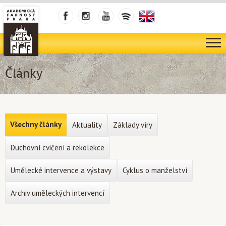
Články
Všechny články
Aktuality
Základy víry
Duchovní cvičení a rekolekce
Umělecké intervence a výstavy
Cyklus o manželství
Archiv uměleckých intervencí