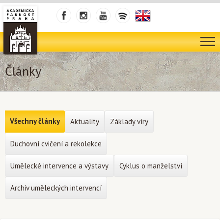
Články
Všechny články
Aktuality
Základy víry
Duchovní cvičení a rekolekce
Umělecké intervence a výstavy
Cyklus o manželství
Archiv uměleckých intervencí