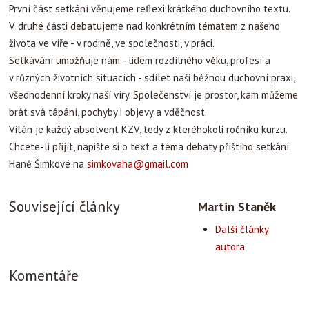
První část setkání věnujeme reflexi krátkého duchovního textu.
V druhé části debatujeme nad konkrétním tématem z našeho
života ve víře - v rodině, ve společnosti, v práci.
Setkávání umožňuje nám - lidem rozdílného věku, profesí a
v různých životních situacích - sdílet naši běžnou duchovní praxi,
všednodenní kroky naší víry. Společenství je prostor, kam můžeme
brát svá tápání, pochyby i objevy a vděčnost.
Vítán je každý absolvent KZV, tedy z kteréhokoli ročníku kurzu.
Chcete-li přijít, napište si o text a téma debaty příštího setkání
Haně Šimkové na
simkovaha@gmail.com
Související články
Martin Staněk
Další články
autora
Komentáře