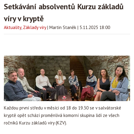
Setkávání absolventů Kurzu základů
víry v kryptě
Aktuality
,
Základy víry
|
Martin Staněk
|
5.11.2025 18:00
Každou první středu v měsíci od 18 do 19.30 se v salvátorské
kryptě opět schází proměnlivá komorní skupina lidí ze všech
ročníků Kurzu základů víry (KZV).