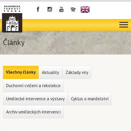
Články
Všechny články
Aktuality
Základy víry
Duchovní cvičení a rekolekce
Umělecké intervence a výstavy
Cyklus o manželství
Archiv uměleckých intervencí