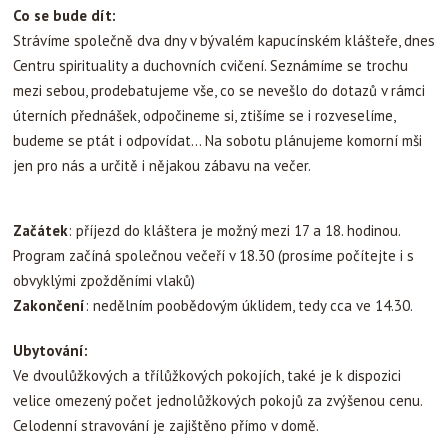
Co se bude dít:
Strávíme společně dva dny v bývalém kapucínském klášteře, dnes
Centru spirituality a duchovních cvičení. Seznámíme se trochu
mezi sebou, prodebatujeme vše, co se nevešlo do dotazů v rámci
úterních přednášek, odpočineme si, ztišíme se i rozveselíme,
budeme se ptát i odpovídat... Na sobotu plánujeme komorní mši
jen pro nás a určitě i nějakou zábavu na večer.
Začátek
: příjezd do kláštera je možný mezi 17 a 18. hodinou.
Program začíná společnou večeří v 18.30 (prosíme počítejte i s
obvyklými zpožděními vlaků)
Zakončení
: nedělním poobědovým úklidem, tedy cca ve 14.30.
Ubytování:
Ve dvoulůžkových a třílůžkových pokojích, také je k dispozici
velice omezený počet jednolůžkových pokojů za zvýšenou cenu.
Celodenní stravování je zajištěno přímo v domě.