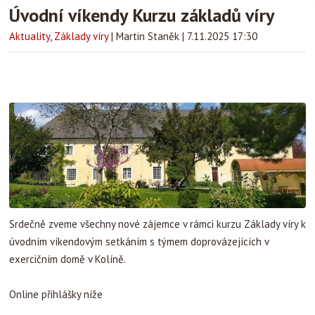
Úvodní víkendy Kurzu základů víry
Aktuality
,
Základy víry
|
Martin Staněk
|
7.11.2025 17:30
Srdečně zveme všechny nové zájemce v rámci kurzu Základy víry k
úvodním víkendovým setkáním s týmem doprovázejících v
exercičním domě v Kolíně.
Online přihlášky níže