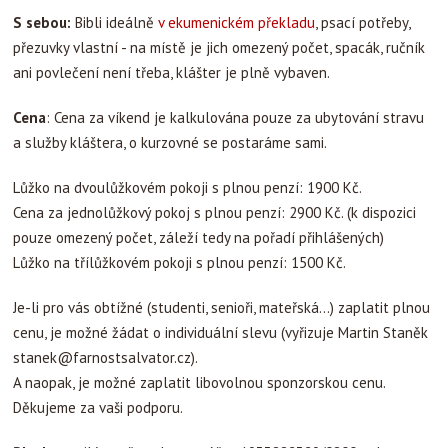
S sebou:
Bibli ideálně
v ekumenickém překladu
, psací potřeby,
přezuvky vlastní - na místě je jich omezený počet, spacák, ručník
ani povlečení není třeba, klášter je plně vybaven.
Cena
: Cena za víkend je kalkulována pouze za ubytování stravu
a služby kláštera, o kurzovné se postaráme sami.
Lůžko na dvoulůžkovém pokoji s plnou penzí: 1900 Kč.
Cena za jednolůžkový pokoj s plnou penzí: 2900 Kč. (k dispozici
pouze omezený počet, záleží tedy na pořadí přihlášených)
Lůžko na třílůžkovém pokoji s plnou penzí: 1500 Kč.
Je-li pro vás obtížné (studenti, senioři, mateřská...) zaplatit plnou
cenu, je možné žádat o individuální slevu (vyřizuje Martin Staněk
stanek@farnostsalvator.cz
).
A naopak, je možné zaplatit libovolnou sponzorskou cenu.
Děkujeme za vaši podporu.