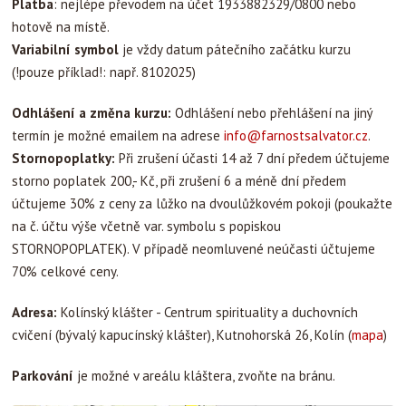
Platba
: nejlépe převodem na účet 1933882329/0800 nebo
hotově na místě.
Variabilní symbol
je vždy datum pátečního začátku kurzu
(!pouze příklad!: např. 8102025)
Odhlášení a změna kurzu:
Odhlášení nebo přehlášení na jiný
termín je možné emailem na adrese
info@farnostsalvator.cz
.
Stornopoplatky:
Při zrušení účasti 14 až 7 dní předem účtujeme
storno poplatek 200,- Kč, při zrušení 6 a méně dní předem
účtujeme 30% z ceny za lůžko na dvoulůžkovém pokoji (poukažte
na č. účtu výše včetně var. symbolu s popiskou
STORNOPOPLATEK). V případě neomluvené neúčasti účtujeme
70% celkové ceny.
Adresa:
Kolínský klášter - Centrum spirituality a duchovních
cvičení (bývalý kapucínský klášter), Kutnohorská 26, Kolín (
mapa
)
Parkování
je možné v areálu kláštera, zvoňte na bránu.