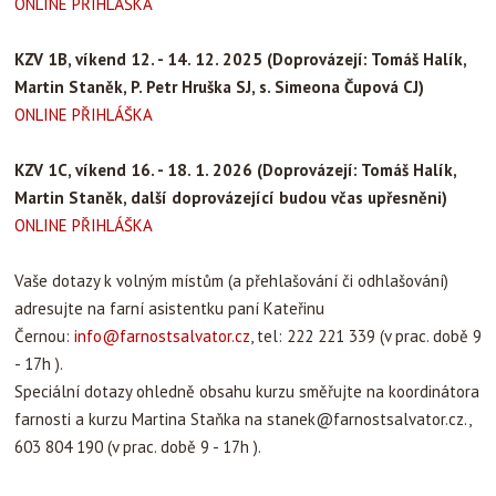
ONLINE PŘIHLÁŠKA
KZV 1B, víkend 12. - 14. 12. 2025
(Doprovázejí: Tomáš Halík,
Martin Staněk, P. Petr Hruška SJ, s. Simeona Čupová CJ)
ONLINE PŘIHLÁŠKA
KZV 1C, víkend 16. - 18. 1. 2026
(Doprovázejí: Tomáš Halík,
Martin Staněk,
další doprovázející budou včas upřesněni
)
ONLINE PŘIHLÁŠKA
Vaše dotazy k volným místům (a přehlašování či odhlašování)
adresujte na farní asistentku paní Kateřinu
Černou:
info@farnostsalvator.cz
, tel: 222 221 339 (v prac. době 9
- 17h ).
Speciální dotazy ohledně obsahu kurzu směřujte na koordinátora
farnosti a kurzu Martina Staňka na
stanek@farnostsalvator.cz
.,
603 804 190 (v prac. době 9 - 17h ).