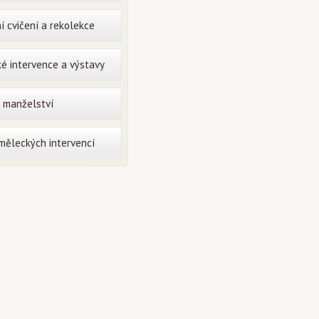
í cvičení a rekolekce
é intervence a výstavy
o manželství
uměleckých intervencí