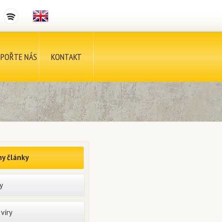
POŘTE NÁS
KONTAKT
y články
y
víry