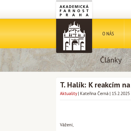
O NÁS
Články
T. Halík: K reakcím n
Aktuality
|
Kateřina Černá
|
15.2.2025
Vážení,