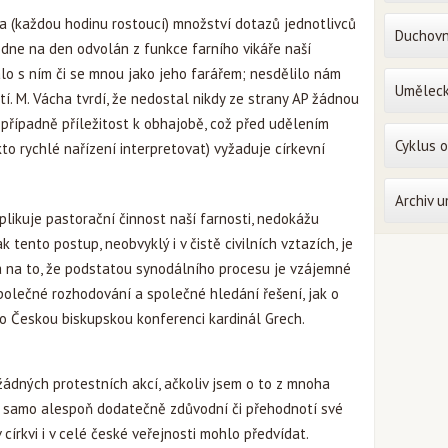
(každou hodinu rostoucí) množství dotazů jednotlivců
Duchovn
ze dne na den odvolán z funkce farního vikáře naší
nalo s ním či se mnou jako jeho farářem; nesdělilo nám
Uměleck
í. M. Vácha tvrdí, že nedostal nikdy ze strany AP žádnou
případně příležitost k obhajobě, což před udělením
Cyklus 
akto rychlé nařízení interpretovat) vyžaduje církevní
Archiv 
likuje pastorační činnost naší farnosti, nedokážu
 tento postup, neobvyklý i v čistě civilních vztazích, je
a na to, že podstatou synodálního procesu je vzájemné
polečné rozhodování a společné hledání řešení, jak o
o Českou biskupskou konferenci kardinál Grech.
ádných protestních akcí, ačkoliv jsem o to z mnoha
P samo alespoň dodatečně zdůvodní či přehodnotí své
církvi i v celé české veřejnosti mohlo předvídat.