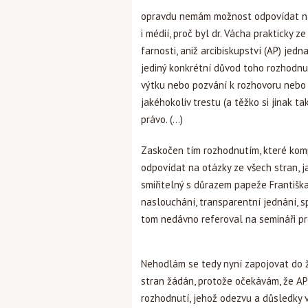
opravdu nemám možnost odpovídat na 
i médií, proč byl dr. Vácha prakticky 
farnosti, aniž arcibiskupství (AP) jed
jediný konkrétní důvod toho rozhodnut
výtku nebo pozvání k rozhovoru nebo 
jakéhokoliv trestu (a těžko si jinak t
právo. (...)
Zaskočen tím rozhodnutím, které komp
odpovídat na otázky ze všech stran, jak
smiřitelný s důrazem papeže Františk
naslouchání, transparentní jednání, s
tom nedávno referoval na semináři pr
Nehodlám se tedy nyní zapojovat do ž
stran žádán, protože očekávám, že A
rozhodnutí, jehož odezvu a důsledky v 