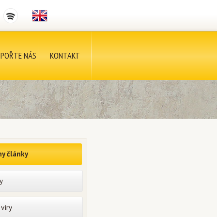
POŘTE NÁS
KONTAKT
y články
y
víry