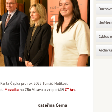
Duchovn
Uměleck
Cyklus 
Archiv 
 Karla Čapka pro rok 2025 Tomáši Halíkovi.
adu
Mozaika
na ČRo Vltava a v reportáži
ČT Art
.
Kateřina Černá