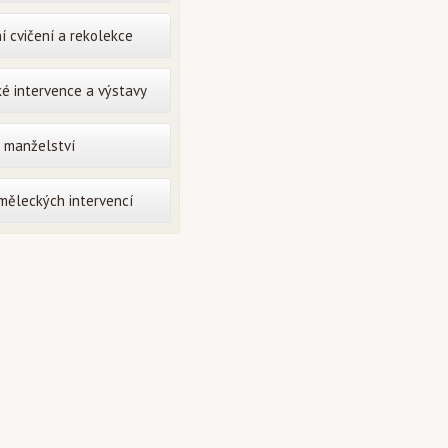
í cvičení a rekolekce
é intervence a výstavy
o manželství
uměleckých intervencí