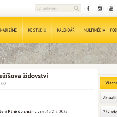
NABÍZÍME
KE STUDIU
KALENDÁŘ
MULTIMÉDIA
POD
ežíšova židovství
Všechn
0:00
Aktualit
dení Páně do chrámu
v neděli 2. 2. 2025
Základy 