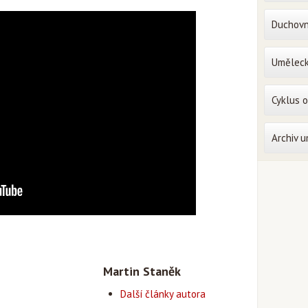
Duchovn
Uměleck
Cyklus 
Archiv 
Martin Staněk
Další články autora