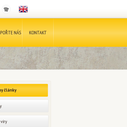
POŘTE NÁS
KONTAKT
y články
y
víry