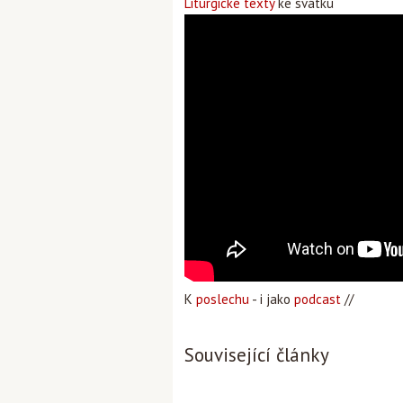
Liturgické texty
ke svátku
K
poslechu
- i jako
podcast
//
Související články