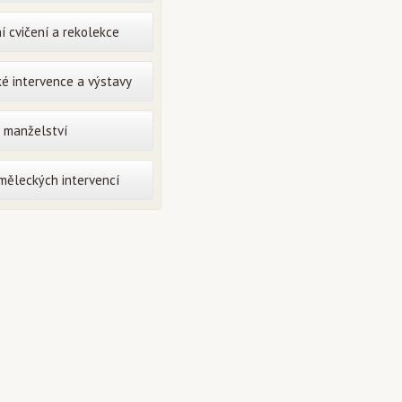
í cvičení a rekolekce
é intervence a výstavy
o manželství
uměleckých intervencí