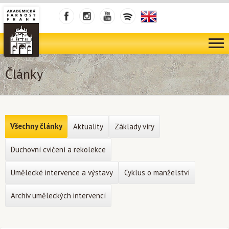
Články
Všechny články
Aktuality
Základy víry
Duchovní cvičení a rekolekce
Umělecké intervence a výstavy
Cyklus o manželství
Archiv uměleckých intervencí