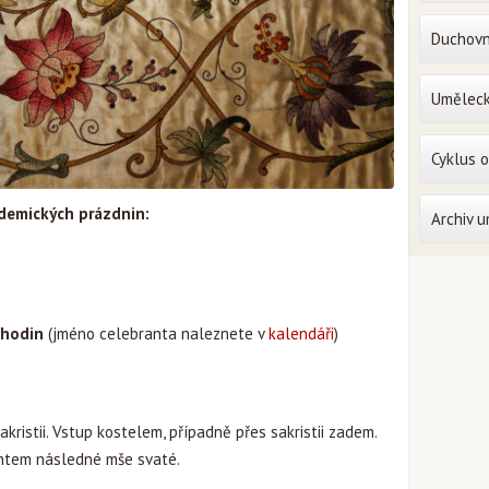
Duchovn
Uměleck
Cyklus 
demických prázdnin:
Archiv 
 hodin
(jméno celebranta naleznete v
kalendáři
)
akristii. Vstup kostelem, případně přes sakristii zadem.
rantem následné mše svaté.