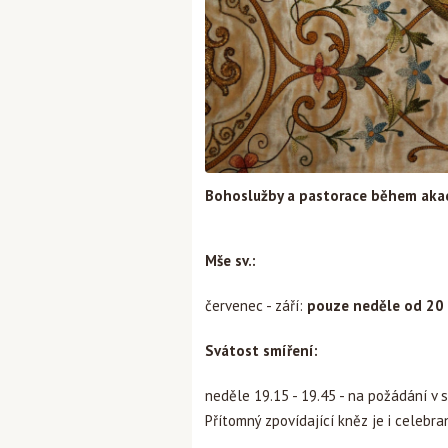
Bohoslužby a pastorace během aka
Mše sv.:
červenec - září:
pouze neděle od 20
Svátost smíření:
neděle 19.15 - 19.45 - na požádání v s
Přítomný zpovídající kněz je i celeb