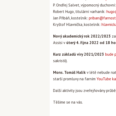
P. Ondřej Salvet, výpomocný duchovní
Robert Hugo, titulární varhaník:
hugo@
Jan Přibáň, kostelník:
priban@farnosts
Kryštof Hlavnička, kostelník:
hlavnick
Nový akademický rok 2022/2023
za
Assisi v
úterý 4. října 2022 od 18 ho
Kurz základů víry 2021/2023
bude 
sakristii).
Mons. Tomáš Halík
v létě nebude nat
starší promluvy na farním
YouTube ka
Další aktivity jsou zveřejňovány pr
Těšíme se na vás.