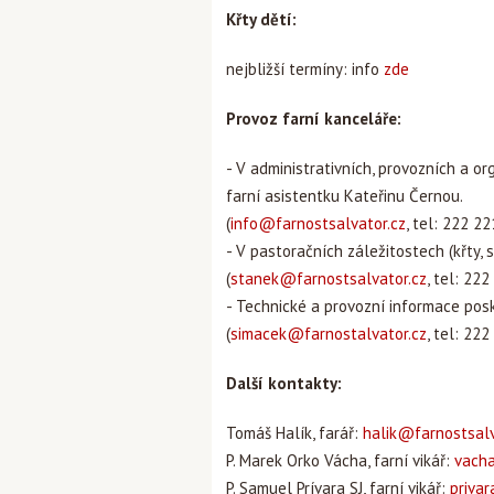
Křty dětí:
nejbližší termíny: info
zde
Provoz farní kanceláře:
- V administrativních, provozních a o
farní asistentku Kateřinu Černou.
(
info@farnostsalvator.cz
, tel: 222 2
- V pastoračních záležitostech (křty, 
(
stanek@farnostsalvator.cz
, tel: 22
- Technické a provozní informace pos
(
simacek@farnostalvator.cz
, tel: 22
Další kontakty:
Tomáš Halík, farář:
halik@farnostsalv
P. Marek Orko Vácha, farní vikář:
vacha
P. Samuel Prívara SJ, farní vikář:
priva