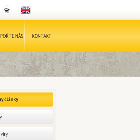
POŘTE NÁS
KONTAKT
y články
y
víry