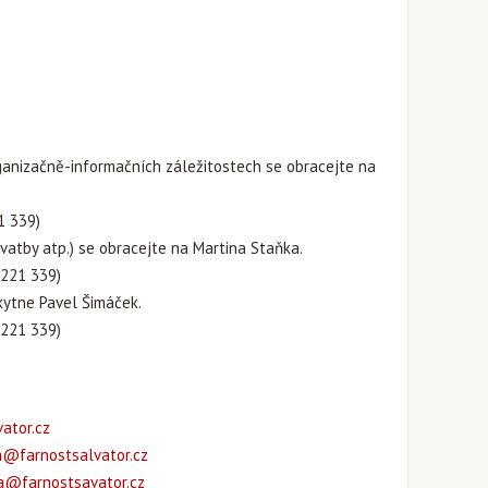
rganizačně-informačních záležitostech se obracejte na
21 339)
svatby atp.) se obracejte na Martina Staňka.
2 221 339)
kytne Pavel Šimáček.
2 221 339)
ator.cz
@farnostsalvator.cz
ra@farnostsavator.cz