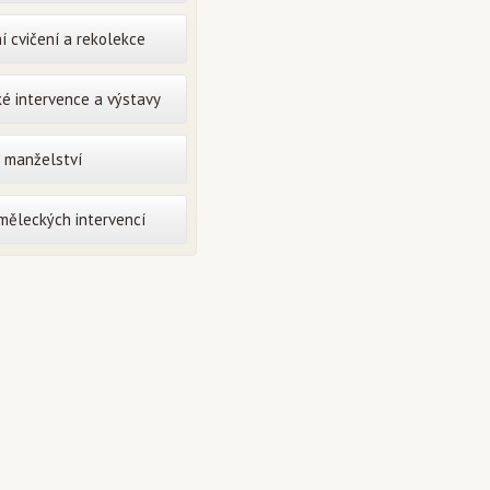
í cvičení a rekolekce
é intervence a výstavy
o manželství
uměleckých intervencí