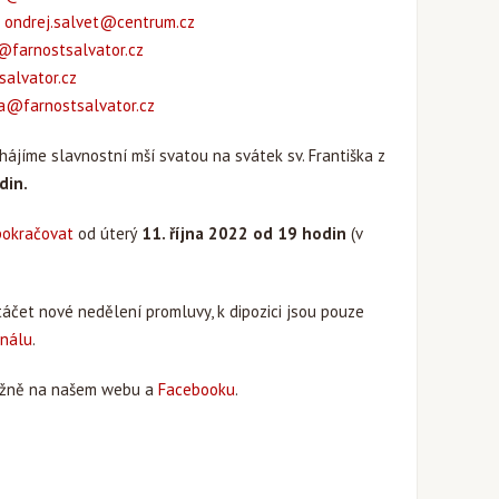
:
ondrej.salvet@centrum.cz
farnostsalvator.cz
alvator.cz
a@farnostsalvator.cz
hájíme slavnostní mší svatou
na svátek sv. Františka z
din.
pokračovat
od úterý
11. října 2022
od 19 hodin
(v
áčet nové nedělení promluvy, k dipozici jsou pouze
nálu
.
ůběžně na našem webu a
Facebooku
.