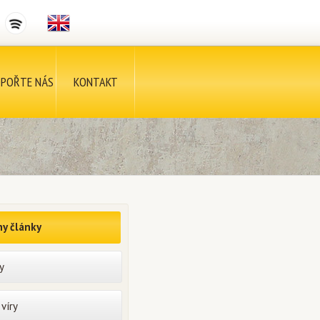
POŘTE NÁS
KONTAKT
y články
y
víry