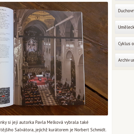
Duchovn
Uměleck
Cyklus 
Archiv 
nky si její autorka Pavla Melková vybrala také
ějšího Salvátora, jejichž kurátorem je Norbert Schmidt.