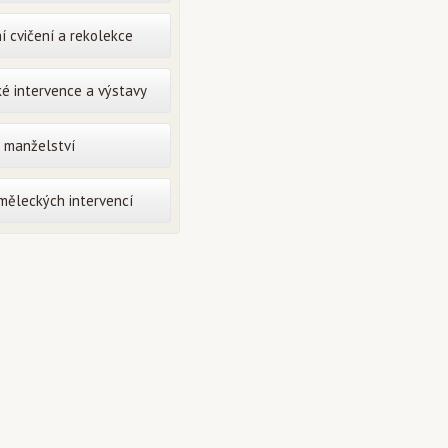
í cvičení a rekolekce
é intervence a výstavy
o manželství
uměleckých intervencí