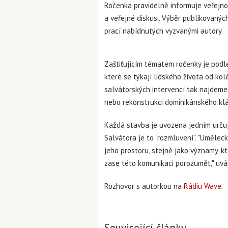
Ročenka pravidelně informuje veřejnost
a veřejné diskusi. Výběr publikovaných
prací nabídnutých vyzvanými autory.
Zaštiťujícím tématem ročenky je podle
které se týkají lidského života od kol
salvátorských intervencí tak najdeme
nebo rekonstrukci dominikánského klá
Každá stavba je uvozena jedním určuj
Salvátora je to "rozmluvení". "Uměleck
jeho prostoru, stejně jako významy, 
zase této komunikaci porozumět," uvá
Rozhovor s autorkou na
Rádiu Wave
.
Související články