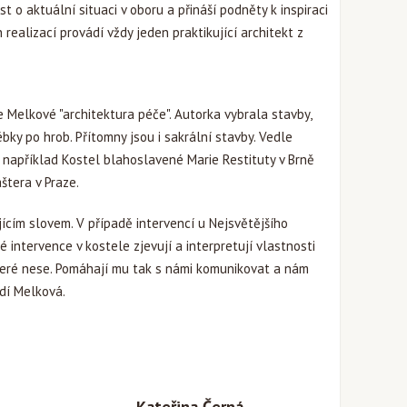
 o aktuální situaci v oboru a přináší podněty k inspiraci
 realizací provádí vždy jeden praktikující architekt z
 Melkové "architektura péče". Autorka vybrala stavby,
ébky po hrob. Přítomny jsou i sakrální stavby. Vedle
 například Kostel blahoslavené Marie Restituty v Brně
štera v Praze.
ícím slovem. V případě intervencí u Nejsvětějšího
é intervence v kostele zjevují a interpretují vlastnosti
které nese. Pomáhají mu tak s námi komunikovat a nám
dí Melková.
Kateřina Černá