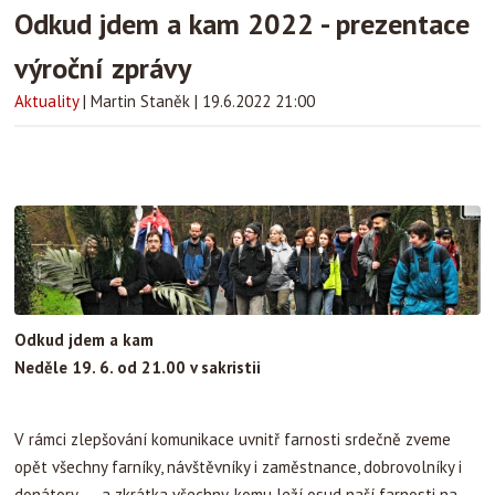
Odkud jdem a kam 2022 - prezentace
výroční zprávy
Aktuality
|
Martin Staněk
|
19.6.2022 21:00
Odkud jdem a kam
Neděle 19. 6. od 21.00 v sakristii
V rámci zlepšování komunikace uvnitř farnosti srdečně zveme
opět všechny farníky, návštěvníky i zaměstnance, dobrovolníky i
donátory,… a zkrátka všechny, komu leží osud naší farnosti na