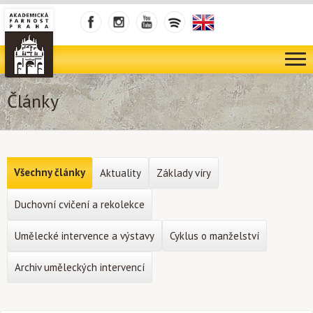
Články
Všechny články
Aktuality
Základy víry
Duchovní cvičení a rekolekce
Umělecké intervence a výstavy
Cyklus o manželství
Archiv uměleckých intervencí