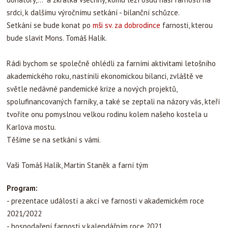
srdci, k dalšímu výročnímu setkání - bilanční schůzce.
Setkání se bude konat po
mši sv. za dobrodince
farnosti, kterou
bude slavit Mons. Tomáš Halík.
Rádi bychom se společně ohlédli za farními aktivitami letošního
akademického roku, nastínili ekonomickou bilanci, zvláště ve
světle nedávné pandemické krize a nových projektů,
spolufinancovaných farníky, a také se zeptali na názory vás, kteří
tvoříte onu pomyslnou velkou rodinu kolem našeho kostela u
Karlova mostu.
Těšíme se na setkání s vámi.
Vaši Tomáš Halík, Martin Staněk a farní tým
Program:
- prezentace událostí a akcí ve farnosti v akademickém roce
2021/2022
- hospodaření farnosti v kalendářním roce 2021