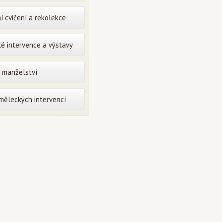
í cvičení a rekolekce
é intervence a výstavy
o manželství
uměleckých intervencí