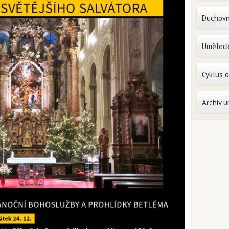
Duchovn
Uměleck
Cyklus 
Archiv 