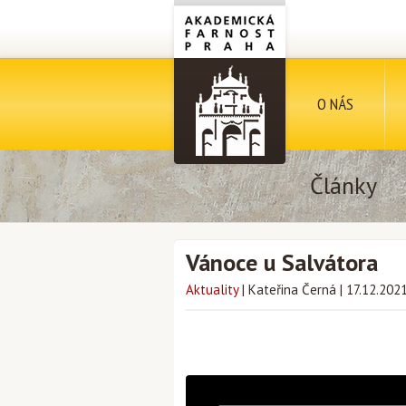
O NÁS
Články
Vánoce u Salvátora
Aktuality
|
Kateřina Černá
|
17.12.202