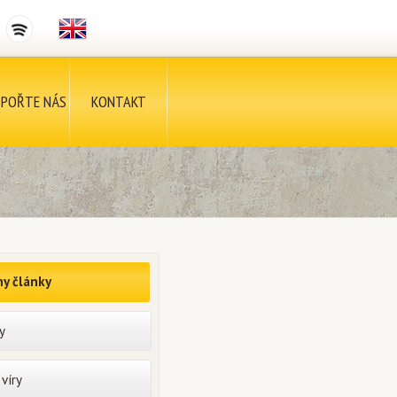
POŘTE NÁS
KONTAKT
y články
y
víry