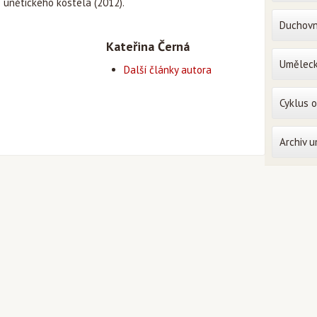
 únětického kostela (2012).
Duchovn
Kateřina Černá
Uměleck
Další články autora
Cyklus 
Archiv 