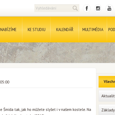
NABÍZÍME
KE STUDIU
KALENDÁŘ
MULTIMÉDIA
POD
Všechn
 05:00
Aktualit
e Šmída tak, jak ho můžete slyšet i v našem kostele. Na
Základy 