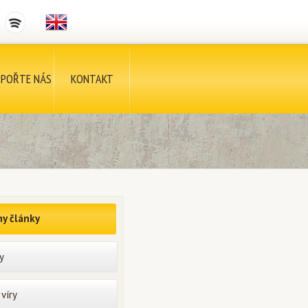
POŘTE NÁS
KONTAKT
y články
y
víry