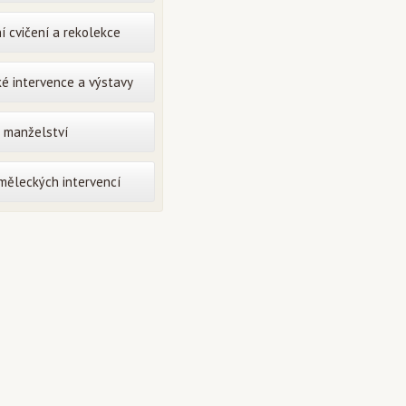
í cvičení a rekolekce
é intervence a výstavy
o manželství
uměleckých intervencí