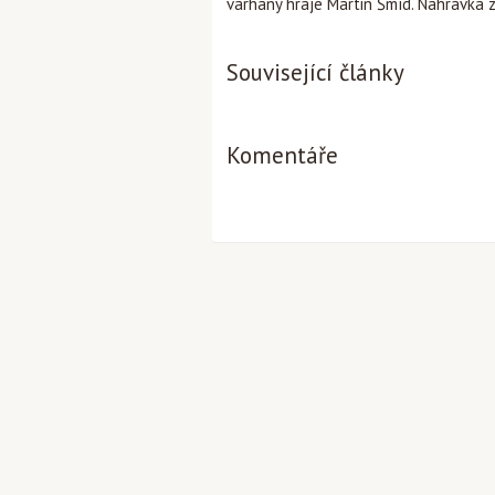
varhany hraje Martin Šmíd. Nahrávka z
Související články
Komentáře